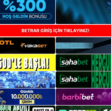
BETRAR GİRİŞ İÇİN TIKLAYINIZ!