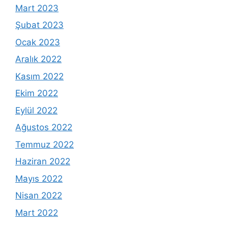
Mart 2023
Şubat 2023
Ocak 2023
Aralık 2022
Kasım 2022
Ekim 2022
Eylül 2022
Ağustos 2022
Temmuz 2022
Haziran 2022
Mayıs 2022
Nisan 2022
Mart 2022