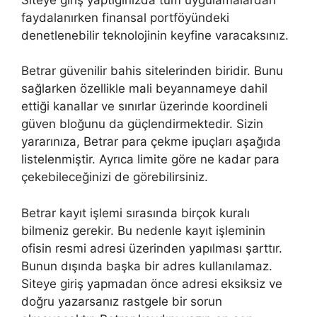
faydalanırken finansal portföyündeki
denetlenebilir teknolojinin keyfine varacaksınız.
Betrar güvenilir bahis sitelerinden biridir. Bunu
sağlarken özellikle mali beyannameye dahil
ettiği kanallar ve sınırlar üzerinde koordineli
güven bloğunu da güçlendirmektedir. Sizin
yararınıza, Betrar para çekme ipuçları aşağıda
listelenmiştir. Ayrıca limite göre ne kadar para
çekebileceğinizi de görebilirsiniz.
Betrar kayıt işlemi sırasında birçok kuralı
bilmeniz gerekir. Bu nedenle kayıt işleminin
ofisin resmi adresi üzerinden yapılması şarttır.
Bunun dışında başka bir adres kullanılamaz.
Siteye giriş yapmadan önce adresi eksiksiz ve
doğru yazarsanız rastgele bir sorun