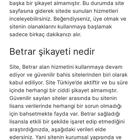
başka bir şikayet almamıştır. Bu durumda site
sayfasına giderek sitede sunulan hizmetleri
inceleyebilirsiniz. Beğendiyseniz, üye olmak ve
sitenin olanaklarını kullanmaya başlamak
sadece birkaç dakikanızı alır.
Betrar şikayeti nedir
Site, Betrar alan hizmetini kullanmaya devam
ediyor ve güvenilir bahis sitelerinden biri olarak
kabul ediliyor. Site Türkiye’de aktiftir ve bu süre
içinde herhangi bir ciddi şikayet almamıştır.
Güvenilir sayılan siteler arasında bu sitenin
lisans verilerinde herhangi bir sorun olmadığı
için bahsetmekte fayda var. Betrar sağladığı
lisansla etkili bir şekilde işaret edip etmediğini
araştırdığınızda, aşağıdaki verileri elde
edersiniz. Yani sitenin kurumsal yapısında ve