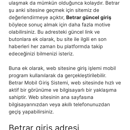
ulaşmak da mümkün olduğunca kolaydır. Betrar
şu anki sitesine geçmek için sitemiz de
değerlendirmeye açıktır,
Betrar güncel giriş
böylece sonuç almak için daha fazla motive
olabilirsiniz. Bu adresteki güncel link ve
butonlara ek olarak, bu site ile ilgili en son
haberleri her zaman bu platformda takip
edeceğinizi bilmenizi isteriz.
Buna ek olarak, web sitesine giriş işlemi mobil
program kullanılarak da gerçekleştirilebilir.
Betrar Mobil Giriş Sistemi, web sitesinde hızlı ve
aktif bir görünüme ve bilgisayarlı bir yaklaşıma
sahiptir. Web sitesinin ana sayfasına
bilgisayarınızdan veya akıllı telefonunuzdan
geçiş yapabilirsiniz.
Betrar giriş adresi