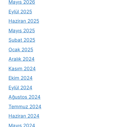
Mayıs 2026
Eylül 2025
Haziran 2025
Mayıs 2025
Şubat 2025
Ocak 2025
Aralık 2024
Kasım 2024
Ekim 2024
Eylül 2024
Ağustos 2024
Temmuz 2024
Haziran 2024
Mayıs 2024