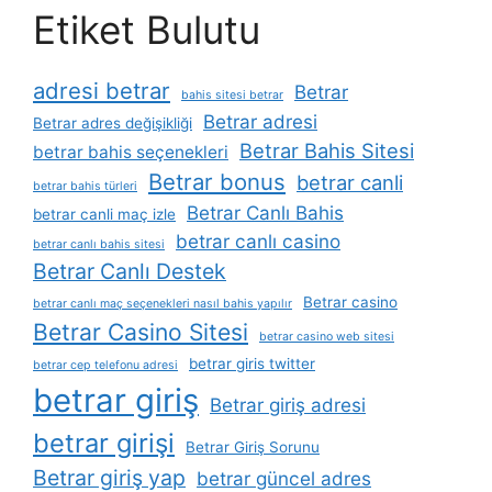
Etiket Bulutu
adresi betrar
Betrar
bahis sitesi betrar
Betrar adresi
Betrar adres değişikliği
Betrar Bahis Sitesi
betrar bahis seçenekleri
Betrar bonus
betrar canli
betrar bahis türleri
Betrar Canlı Bahis
betrar canli maç izle
betrar canlı casino
betrar canlı bahis sitesi
Betrar Canlı Destek
Betrar casino
betrar canlı maç seçenekleri nasıl bahis yapılır
Betrar Casino Sitesi
betrar casino web sitesi
betrar giris twitter
betrar cep telefonu adresi
betrar giriş
Betrar giriş adresi
betrar girişi
Betrar Giriş Sorunu
Betrar giriş yap
betrar güncel adres