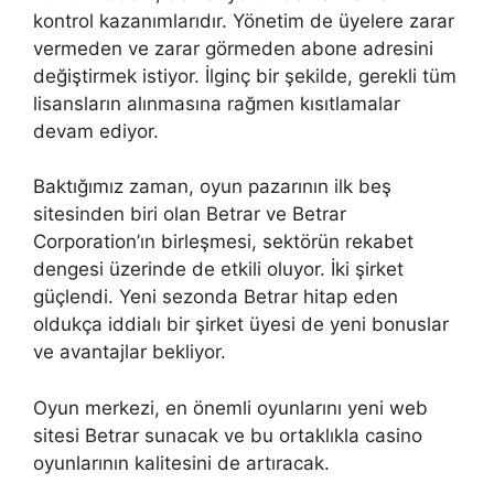
kontrol kazanımlarıdır. Yönetim de üyelere zarar
vermeden ve zarar görmeden abone adresini
değiştirmek istiyor. İlginç bir şekilde, gerekli tüm
lisansların alınmasına rağmen kısıtlamalar
devam ediyor.
Baktığımız zaman, oyun pazarının ilk beş
sitesinden biri olan Betrar ve Betrar
Corporation’ın birleşmesi, sektörün rekabet
dengesi üzerinde de etkili oluyor. İki şirket
güçlendi. Yeni sezonda Betrar hitap eden
oldukça iddialı bir şirket üyesi de yeni bonuslar
ve avantajlar bekliyor.
Oyun merkezi, en önemli oyunlarını yeni web
sitesi Betrar sunacak ve bu ortaklıkla casino
oyunlarının kalitesini de artıracak.