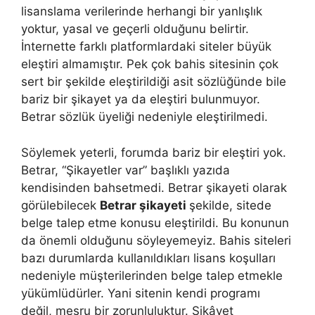
lisanslama verilerinde herhangi bir yanlışlık
yoktur, yasal ve geçerli olduğunu belirtir.
İnternette farklı platformlardaki siteler büyük
eleştiri almamıştır. Pek çok bahis sitesinin çok
sert bir şekilde eleştirildiği asit sözlüğünde bile
bariz bir şikayet ya da eleştiri bulunmuyor.
Betrar sözlük üyeliği nedeniyle eleştirilmedi.
Söylemek yeterli, forumda bariz bir eleştiri yok.
Betrar, “Şikayetler var” başlıklı yazıda
kendisinden bahsetmedi. Betrar şikayeti olarak
görülebilecek
Betrar şikayeti
şekilde, sitede
belge talep etme konusu eleştirildi. Bu konunun
da önemli olduğunu söyleyemeyiz. Bahis siteleri
bazı durumlarda kullanıldıkları lisans koşulları
nedeniyle müşterilerinden belge talep etmekle
yükümlüdürler. Yani sitenin kendi programı
değil, meşru bir zorunluluktur. Şikâyet