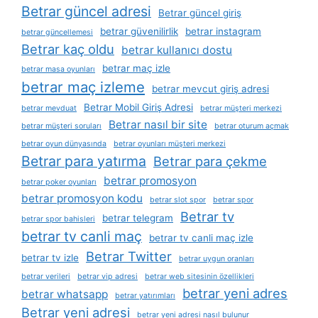
Betrar güncel adresi
Betrar güncel giriş
betrar güvenilirlik
betrar instagram
betrar güncellemesi
Betrar kaç oldu
betrar kullanıcı dostu
betrar maç izle
betrar masa oyunları
betrar maç izleme
betrar mevcut giriş adresi
Betrar Mobil Giriş Adresi
betrar mevduat
betrar müşteri merkezi
Betrar nasıl bir site
betrar müşteri soruları
betrar oturum açmak
betrar oyun dünyasında
betrar oyunları müşteri merkezi
Betrar para yatırma
Betrar para çekme
betrar promosyon
betrar poker oyunları
betrar promosyon kodu
betrar slot spor
betrar spor
Betrar tv
betrar telegram
betrar spor bahisleri
betrar tv canli maç
betrar tv canli maç izle
Betrar Twitter
betrar tv izle
betrar uygun oranları
betrar verileri
betrar vip adresi
betrar web sitesinin özellikleri
betrar yeni adres
betrar whatsapp
betrar yatırımları
Betrar yeni adresi
betrar yeni adresi nasıl bulunur