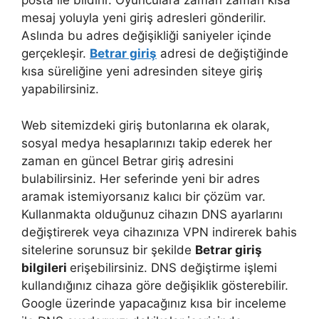
posta ile bildirir. Oyunculara zaman zaman kısa
mesaj yoluyla yeni giriş adresleri gönderilir.
Aslında bu adres değişikliği saniyeler içinde
gerçekleşir.
Betrar giriş
adresi de değiştiğinde
kısa süreliğine yeni adresinden siteye giriş
yapabilirsiniz.
Web sitemizdeki giriş butonlarına ek olarak,
sosyal medya hesaplarınızı takip ederek her
zaman en güncel Betrar giriş adresini
bulabilirsiniz. Her seferinde yeni bir adres
aramak istemiyorsanız kalıcı bir çözüm var.
Kullanmakta olduğunuz cihazın DNS ayarlarını
değiştirerek veya cihazınıza VPN indirerek bahis
sitelerine sorunsuz bir şekilde
Betrar giriş
bilgileri
erişebilirsiniz. DNS değiştirme işlemi
kullandığınız cihaza göre değişiklik gösterebilir.
Google üzerinde yapacağınız kısa bir inceleme