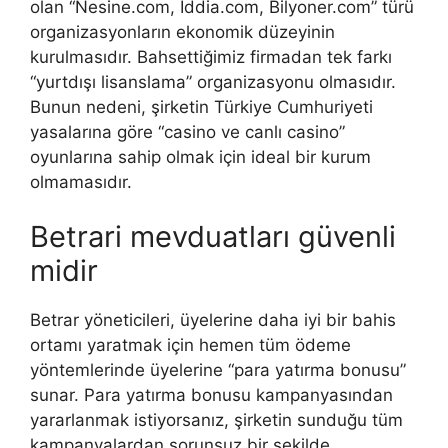
olan “Nesine.com, İddia.com, Bilyoner.com” türü
organizasyonların ekonomik düzeyinin
kurulmasıdır. Bahsettiğimiz firmadan tek farkı
“yurtdışı lisanslama” organizasyonu olmasıdır.
Bunun nedeni, şirketin Türkiye Cumhuriyeti
yasalarına göre “casino ve canlı casino”
oyunlarına sahip olmak için ideal bir kurum
olmamasıdır.
Betrari mevduatları güvenli
midir
Betrar yöneticileri, üyelerine daha iyi bir bahis
ortamı yaratmak için hemen tüm ödeme
yöntemlerinde üyelerine “para yatırma bonusu”
sunar. Para yatırma bonusu kampanyasından
yararlanmak istiyorsanız, şirketin sunduğu tüm
kampanyalardan sorunsuz bir şekilde