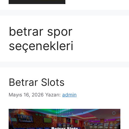
betrar spor
seçenekleri
Betrar Slots
Mayıs 16, 2026
Yazarı:
admin