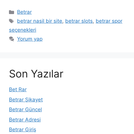
Kategoriler
Betrar
Etiketler
betrar nasil bir site
,
betrar slots
,
betrar spor
seçenekleri
Yorum yap
Son Yazılar
Bet Rar
Betrar Şikayet
Betrar Güncel
Betrar Adresi
Betrar Giriş