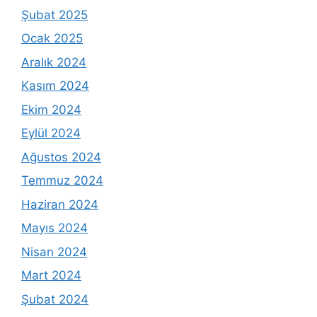
Şubat 2025
Ocak 2025
Aralık 2024
Kasım 2024
Ekim 2024
Eylül 2024
Ağustos 2024
Temmuz 2024
Haziran 2024
Mayıs 2024
Nisan 2024
Mart 2024
Şubat 2024