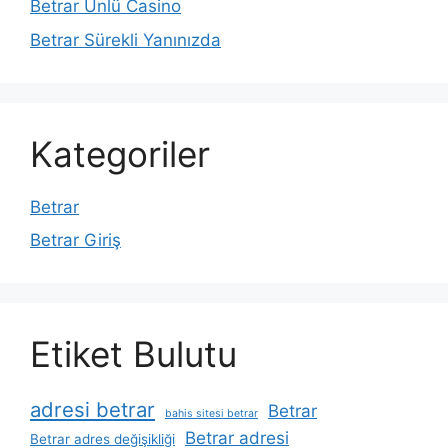
Betrar Ünlü Casino
Betrar Sürekli Yanınızda
Kategoriler
Betrar
Betrar Giriş
Etiket Bulutu
adresi betrar
Betrar
bahis sitesi betrar
Betrar adresi
Betrar adres değişikliği