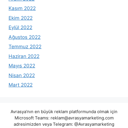
Kasım 2022
Ekim 2022
Eylül 2022
Ağustos 2022
Temmuz 2022
Haziran 2022
Mayıs 2022
Nisan 2022
Mart 2022
Avrasya'nın en büyük reklam platformunda olmak için
Microsoft Teams:
reklam@avrasyamarketing.com
adresimizden veya Telegram: @Avrasyamarketing