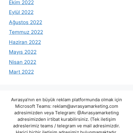
Ekim 2022
Eylül 2022
Ağustos 2022
Temmuz 2022
Haziran 2022
Mayıs 2022
Nisan 2022
Mart 2022
Avrasya'nın en büyük reklam platformunda olmak için
Microsoft Teams:
reklam@avrasyamarketing.com
adresimizden veya Telegram: @Avrasyamarketing
adresimizden irtibat kurabilirsiniz. (Tek iletişim
adreslerimiz teams / telegram ve mail adresimizdir.
Harici hiçbir iletişim adresimiz bulunmamaktadır.