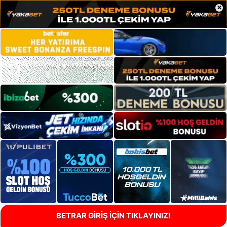
×
BETRAR GİRİŞ İÇİN TIKLAYINIZ!