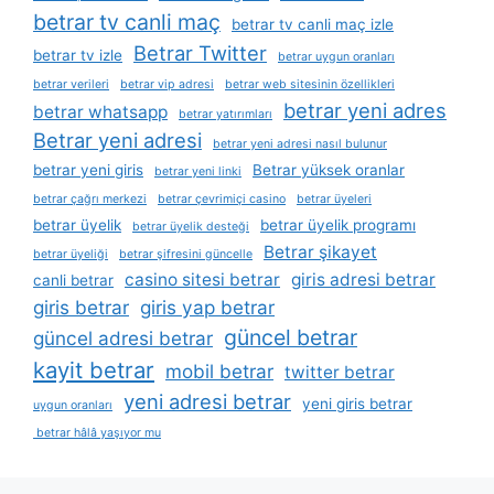
betrar tv canli maç
betrar tv canli maç izle
Betrar Twitter
betrar tv izle
betrar uygun oranları
betrar verileri
betrar vip adresi
betrar web sitesinin özellikleri
betrar yeni adres
betrar whatsapp
betrar yatırımları
Betrar yeni adresi
betrar yeni adresi nasıl bulunur
betrar yeni giris
Betrar yüksek oranlar
betrar yeni linki
betrar çağrı merkezi
betrar çevrimiçi casino
betrar üyeleri
betrar üyelik
betrar üyelik programı
betrar üyelik desteği
Betrar şikayet
betrar üyeliği
betrar şifresini güncelle
casino sitesi betrar
giris adresi betrar
canli betrar
giris betrar
giris yap betrar
güncel betrar
güncel adresi betrar
kayit betrar
mobil betrar
twitter betrar
yeni adresi betrar
yeni giris betrar
uygun oranları
betrar hâlâ yaşıyor mu