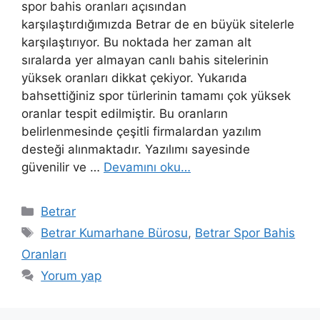
spor bahis oranları açısından
karşılaştırdığımızda Betrar de en büyük sitelerle
karşılaştırıyor. Bu noktada her zaman alt
sıralarda yer almayan canlı bahis sitelerinin
yüksek oranları dikkat çekiyor. Yukarıda
bahsettiğiniz spor türlerinin tamamı çok yüksek
oranlar tespit edilmiştir. Bu oranların
belirlenmesinde çeşitli firmalardan yazılım
desteği alınmaktadır. Yazılımı sayesinde
güvenilir ve …
Devamını oku…
Kategoriler
Betrar
Etiketler
Betrar Kumarhane Bürosu
,
Betrar Spor Bahis
Oranları
Yorum yap