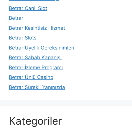
Betrar Canlı Slot
Betrar
Betrar Kesintisiz Hizmet
Betrar Slots
Betrar Üyelik Gereksinimleri
Betrar Sabah Kapanışı
Betrar İzleme Programı
Betrar Ünlü Casino
Betrar Sürekli Yanınızda
Kategoriler