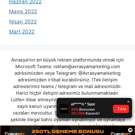
Haziran 2022
Mayıs 2022
Nisan 2022
Mart 2022
Avrasya'nın en büyük reklam platformunda olmak için
Microsoft Teams:
reklam@avrasyamarketing.com
adresimizden veya Telegram: @Avrasyamarketing
adresimizden irtibat kurabilirsiniz. (Tek iletişim
adreslerimiz teams / telegram ve mail adresimizdir.
Harici hiçbir iletişim adresimiz bulunmamaktadır.
Lütfen itibar etmeyiniz.) Türkiye yasalarına göre 7258
sayılı kanun uyarınca yasa dışı bahis oynamanın
cezaları mevcuttur. Şu an bulunduğunuz site hiç bir
şekilde illegal bahis oyunları oynatmıyor ve oynamaya
aracı olmuyordur.
betnuvo
|
vipslot
|
betjet
|
×
betpoolsitesi
|
bitcasino
|
fujibahis
|
ruisbet
|
ebibet
"