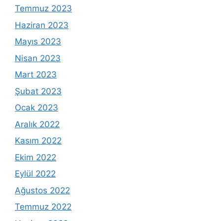
Temmuz 2023
Haziran 2023
Mayıs 2023
Nisan 2023
Mart 2023
Şubat 2023
Ocak 2023
Aralık 2022
Kasım 2022
Ekim 2022
Eylül 2022
Ağustos 2022
Temmuz 2022