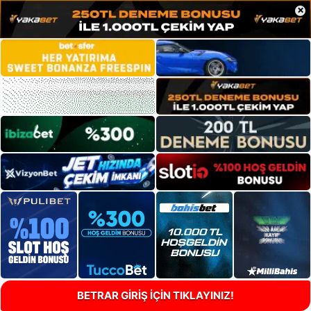
×
BETRAR GİRİŞ İÇİN TIKLAYINIZ!