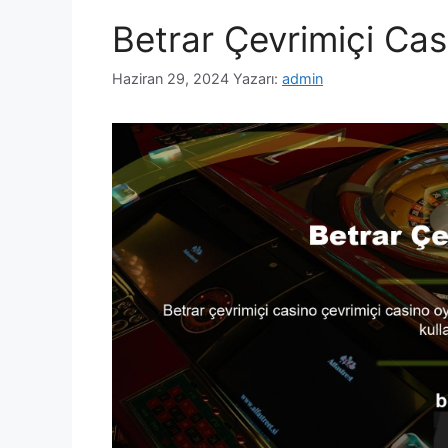
Betrar Çevrimiçi Cas
Haziran 29, 2024
Yazarı:
admin