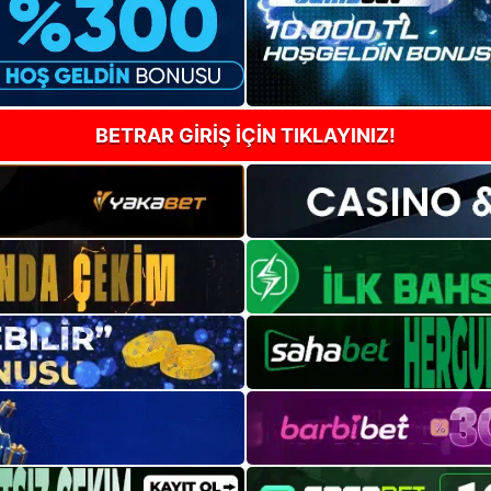
BETRAR GİRİŞ İÇİN TIKLAYINIZ!