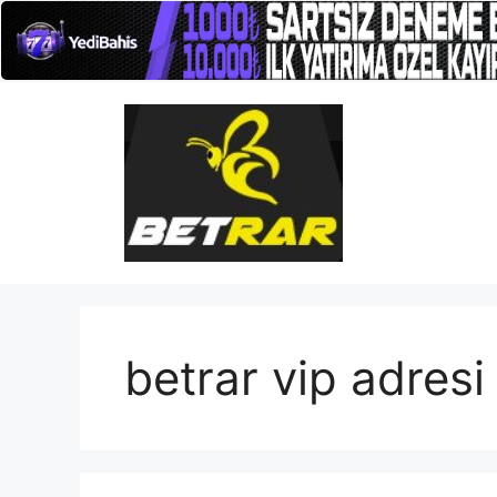
İçeriğe
atla
betrar vip adresi