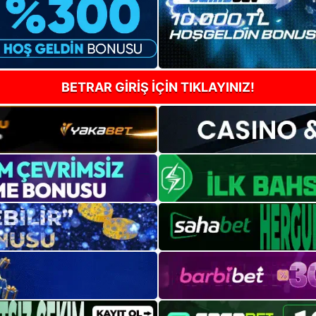
BETRAR GİRİŞ İÇİN TIKLAYINIZ!