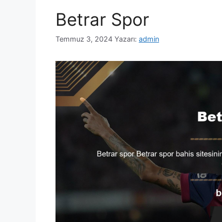
Betrar Spor
Temmuz 3, 2024
Yazarı:
admin