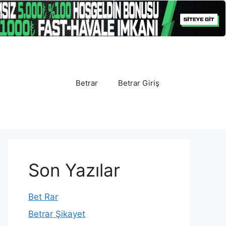
Betrar
Betrar Giriş
Son Yazılar
Bet Rar
Betrar Şikayet