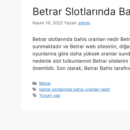
Betrar Slotlarında B
Kasım 19, 2022
Yazarı:
admin
Betrar slotlarında bahis oranları nedir Bet
sunmaktadır ve Betrar web sitesinin, diğer
oyunlarına göre daha yüksek oranlar sund
nedenle slot tutkunlarının Betrar siteleri
önemlidir. Son olarak, Betrar Bahis tarafı
Kategoriler
Betrar
Etiketler
betrar slotlarında bahis oranları nedir
Yorum yap