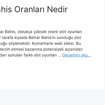
ahis Oranları Nedir
rar Bahis, oldukça yüksek oranlı slot oyunları
 tarafa kıyasla Betrar Bahis’in sunduğu slot
uğu söylenebilir. Kumarhane web sitesi. Bu
ni tercih etmesi kazanma potansiyeli açısından
ndan sunulan farklı slot oyunları …
Devamını oku…