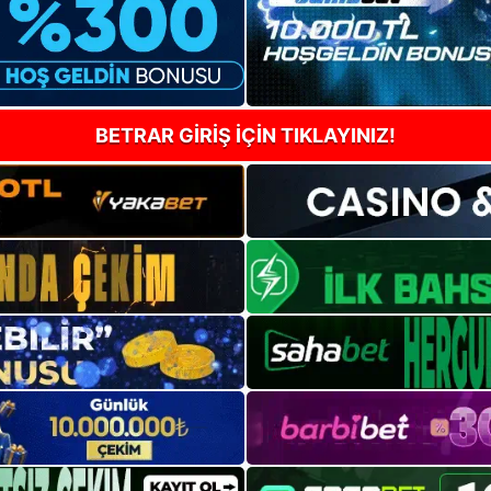
BETRAR GİRİŞ İÇİN TIKLAYINIZ!