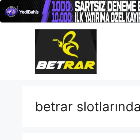
İçeriğe
atla
betrar slotlarınd