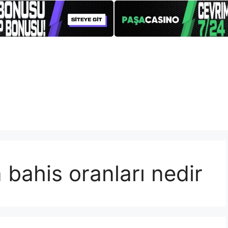
a bahis oranları nedir