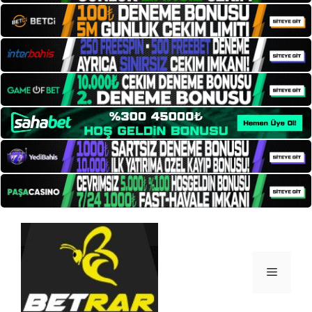
İçeriğe
atla
Menü