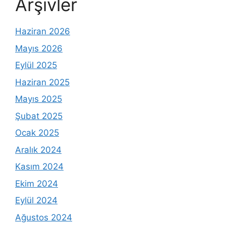
Arşivler
Haziran 2026
Mayıs 2026
Eylül 2025
Haziran 2025
Mayıs 2025
Şubat 2025
Ocak 2025
Aralık 2024
Kasım 2024
Ekim 2024
Eylül 2024
Ağustos 2024