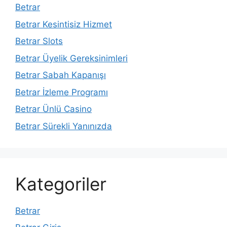
Betrar
Betrar Kesintisiz Hizmet
Betrar Slots
Betrar Üyelik Gereksinimleri
Betrar Sabah Kapanışı
Betrar İzleme Programı
Betrar Ünlü Casino
Betrar Sürekli Yanınızda
Kategoriler
Betrar