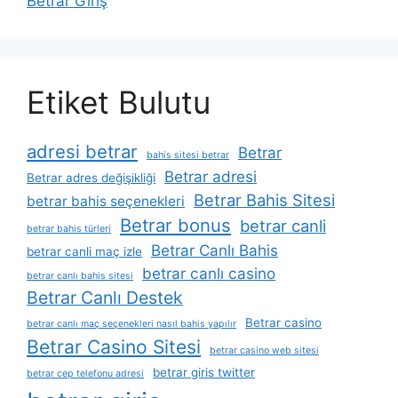
Betrar Giriş
Etiket Bulutu
adresi betrar
Betrar
bahis sitesi betrar
Betrar adresi
Betrar adres değişikliği
Betrar Bahis Sitesi
betrar bahis seçenekleri
Betrar bonus
betrar canli
betrar bahis türleri
Betrar Canlı Bahis
betrar canli maç izle
betrar canlı casino
betrar canlı bahis sitesi
Betrar Canlı Destek
Betrar casino
betrar canlı maç seçenekleri nasıl bahis yapılır
Betrar Casino Sitesi
betrar casino web sitesi
betrar giris twitter
betrar cep telefonu adresi