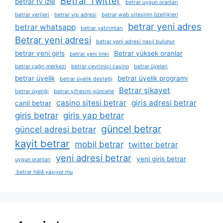
Betrar Twitter
betrar tv izle
betrar uygun oranları
betrar verileri
betrar vip adresi
betrar web sitesinin özellikleri
betrar yeni adres
betrar whatsapp
betrar yatırımları
Betrar yeni adresi
betrar yeni adresi nasıl bulunur
betrar yeni giris
Betrar yüksek oranlar
betrar yeni linki
betrar çağrı merkezi
betrar çevrimiçi casino
betrar üyeleri
betrar üyelik
betrar üyelik programı
betrar üyelik desteği
Betrar şikayet
betrar üyeliği
betrar şifresini güncelle
casino sitesi betrar
giris adresi betrar
canli betrar
giris betrar
giris yap betrar
güncel betrar
güncel adresi betrar
kayit betrar
mobil betrar
twitter betrar
yeni adresi betrar
yeni giris betrar
uygun oranları
betrar hâlâ yaşıyor mu