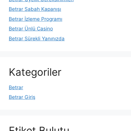
Betrar Sabah Kapanışı
Betrar İzleme Programı
Betrar Ünlü Casino
Betrar Sürekli Yanınızda
Kategoriler
Betrar
Betrar Giriş
Etiket Bulutu