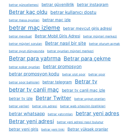
betrar güvenilirlik
betrar instagram
betrar güncellemesi
Betrar kaç oldu
betrar kullanıcı dostu
betrar maç izle
betrar masa oyunları
betrar maç izleme
betrar mevcut giriş adresi
Betrar Mobil Giriş Adresi
betrar mevduat
betrar müşteri merkezi
Betrar nasıl bir site
betrar müşteri soruları
betrar oturum açmak
betrar oyun dünyasında
betrar oyunları müşteri merkezi
Betrar para yatırma
Betrar para çekme
betrar promosyon
betrar poker oyunları
betrar promosyon kodu
betrar slot spor
betrar spor
Betrar tv
betrar telegram
betrar spor bahisleri
betrar tv canli maç
betrar tv canli maç izle
Betrar Twitter
betrar tv izle
betrar uygun oranları
betrar verileri
betrar vip adresi
betrar web sitesinin özellikleri
betrar yeni adres
betrar whatsapp
betrar yatırımları
Betrar yeni adresi
betrar yeni adresi nasıl bulunur
betrar yeni giris
Betrar yüksek oranlar
betrar yeni linki