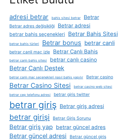
adresi betrar
Betrar
bahis sitesi betrar
Betrar adresi
Betrar adres değişikliği
Betrar Bahis Sitesi
betrar bahis seçenekleri
Betrar bonus
betrar canli
betrar bahis türleri
Betrar Canlı Bahis
betrar canli maç izle
betrar canlı casino
betrar canlı bahis sitesi
Betrar Canlı Destek
Betrar casino
betrar canlı maç seçenekleri nasıl bahis yapılır
Betrar Casino Sitesi
betrar casino web sitesi
betrar giris twitter
betrar cep telefonu adresi
betrar giriş
Betrar giriş adresi
betrar girişi
Betrar Giriş Sorunu
Betrar giriş yap
betrar güncel adres
Betrar güncel adresi
Betrar güncel giriş