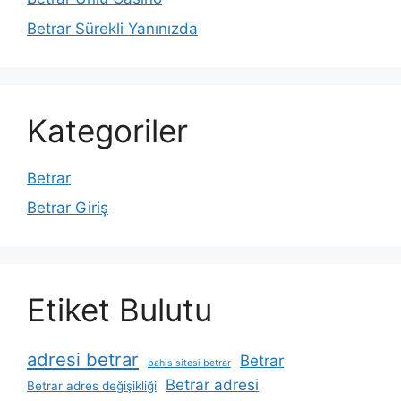
Betrar Sürekli Yanınızda
Kategoriler
Betrar
Betrar Giriş
Etiket Bulutu
adresi betrar
Betrar
bahis sitesi betrar
Betrar adresi
Betrar adres değişikliği