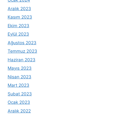
Ocak 2024
Aralık 2023
Kasım 2023
Ekim 2023
Eylül 2023
Ağustos 2023
Temmuz 2023
Haziran 2023
Mayıs 2023
Nisan 2023
Mart 2023
Şubat 2023
Ocak 2023
Aralık 2022