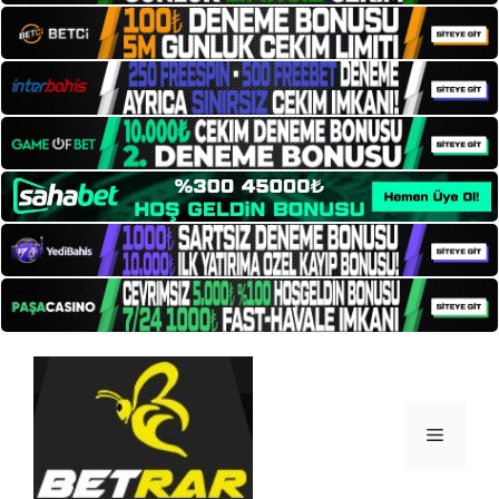
İçeriğe
atla
Menü