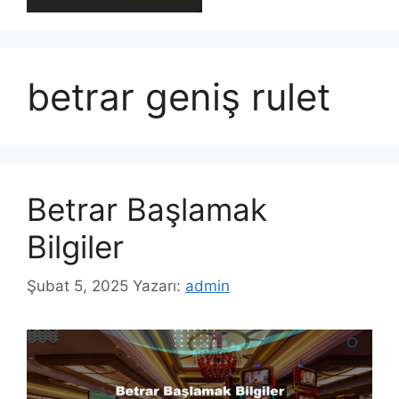
betrar geniş rulet
Betrar Başlamak
Bilgiler
Şubat 5, 2025
Yazarı:
admin