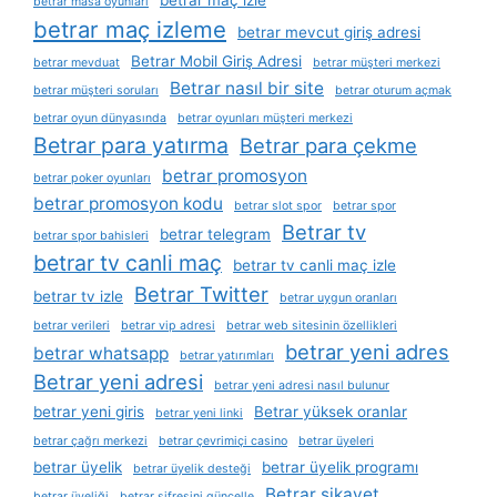
betrar maç izle
betrar masa oyunları
betrar maç izleme
betrar mevcut giriş adresi
Betrar Mobil Giriş Adresi
betrar mevduat
betrar müşteri merkezi
Betrar nasıl bir site
betrar müşteri soruları
betrar oturum açmak
betrar oyun dünyasında
betrar oyunları müşteri merkezi
Betrar para yatırma
Betrar para çekme
betrar promosyon
betrar poker oyunları
betrar promosyon kodu
betrar slot spor
betrar spor
Betrar tv
betrar telegram
betrar spor bahisleri
betrar tv canli maç
betrar tv canli maç izle
Betrar Twitter
betrar tv izle
betrar uygun oranları
betrar verileri
betrar vip adresi
betrar web sitesinin özellikleri
betrar yeni adres
betrar whatsapp
betrar yatırımları
Betrar yeni adresi
betrar yeni adresi nasıl bulunur
betrar yeni giris
Betrar yüksek oranlar
betrar yeni linki
betrar çağrı merkezi
betrar çevrimiçi casino
betrar üyeleri
betrar üyelik
betrar üyelik programı
betrar üyelik desteği
Betrar şikayet
betrar üyeliği
betrar şifresini güncelle