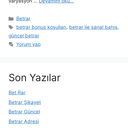
varyasyon …
Devamını oku…
Kategoriler
Betrar
Etiketler
betrar bonus koşulları
,
betrar i̇le sanal bahis
,
güncel betrar
Yorum yap
Son Yazılar
Bet Rar
Betrar Şikayet
Betrar Güncel
Betrar Adresi