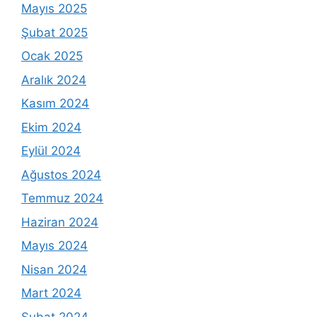
Mayıs 2025
Şubat 2025
Ocak 2025
Aralık 2024
Kasım 2024
Ekim 2024
Eylül 2024
Ağustos 2024
Temmuz 2024
Haziran 2024
Mayıs 2024
Nisan 2024
Mart 2024
Şubat 2024