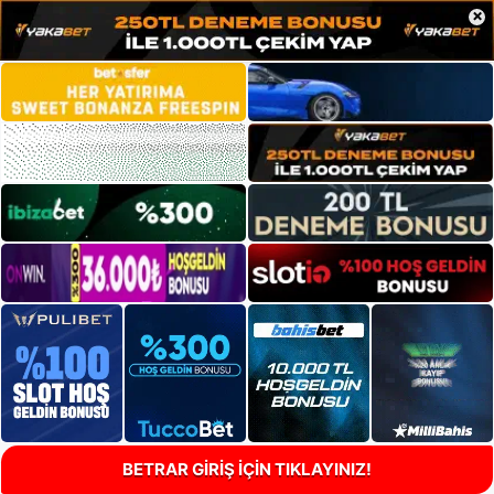
×
BETRAR GİRİŞ İÇİN TIKLAYINIZ!