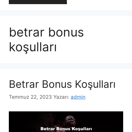
betrar bonus
koşulları
Betrar Bonus Koşulları
Temmuz 22, 2023
Yazarı:
admin