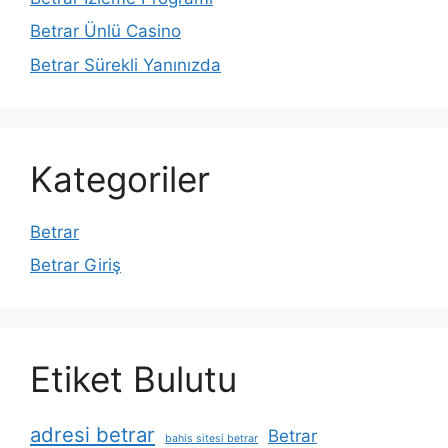
Betrar Ünlü Casino
Betrar Sürekli Yanınızda
Kategoriler
Betrar
Betrar Giriş
Etiket Bulutu
adresi betrar
Betrar
bahis sitesi betrar