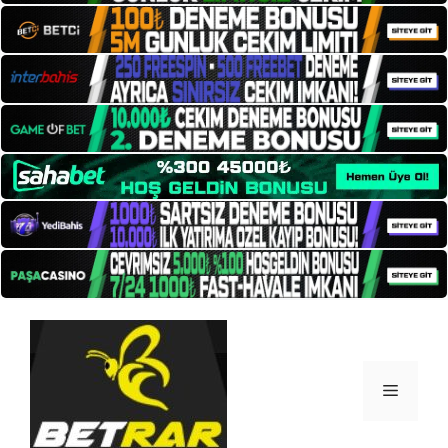
İçeriğe
atla
Menü