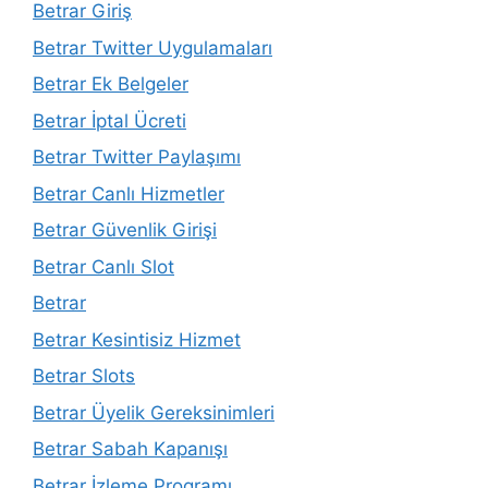
Betrar Giriş
Betrar Twitter Uygulamaları
Betrar Ek Belgeler
Betrar İptal Ücreti
Betrar Twitter Paylaşımı
Betrar Canlı Hizmetler
Betrar Güvenlik Girişi
Betrar Canlı Slot
Betrar
Betrar Kesintisiz Hizmet
Betrar Slots
Betrar Üyelik Gereksinimleri
Betrar Sabah Kapanışı
Betrar İzleme Programı