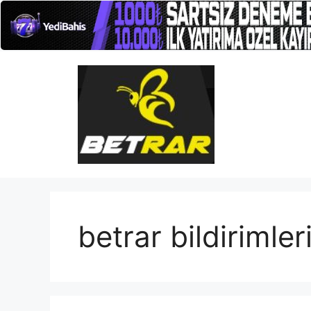
İçeriğe
atla
betrar bildirimler