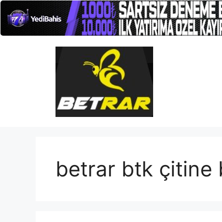
İçeriğe
atla
betrar btk çitin