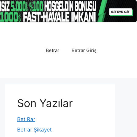
Betrar
Betrar Giriş
Son Yazılar
Bet Rar
Betrar Şikayet