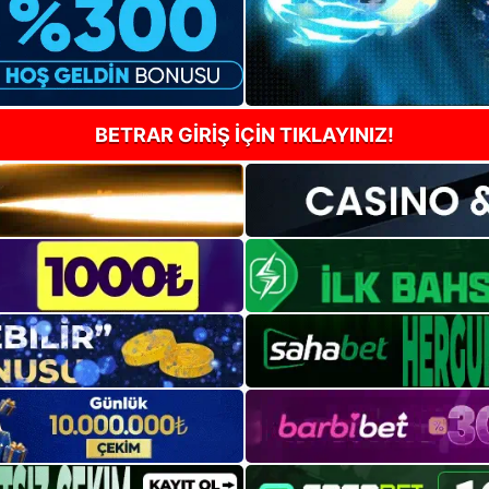
BETRAR GİRİŞ İÇİN TIKLAYINIZ!