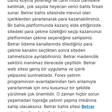
bahis koyma yeteneği ile canlı mobil bahislere
katılmak, çok sayıda heyecan verici bahis fırsatı
sunar. Betrar bahis sitesinde mevcut olan
içeriklerden yararlanarak para kazanabilirsiniz.
Bir bahis platformunda kazanç elde ettiğinizde
sitedeki para çekme özelliğini seçip kazancınızı
platformdan çekme seçeneğine sahipsiniz.
Betrar ödeme kanallarında dilediğiniz para
çekme kanalını seçtikten sonra siteden
zahmetsizce ayrılabilirsiniz. Betrar madencilik
sektörü inanılmaz derecede çeşitlidir. Betrar
web sitesi geniş bir uygulama ve içerik
yelpazesi sunmaktadır. Forex yatırım
programınızın avantajlarından tam anlamıyla
yararlanmak için onu kusursuz bir şekilde
yürütmek çok önemlidir. O zaman hiçbir sorun
yaşamadan toprağa yatırım yapma imkânına
sahip olacaksınız. Betrar bahis sitesi
Betrar