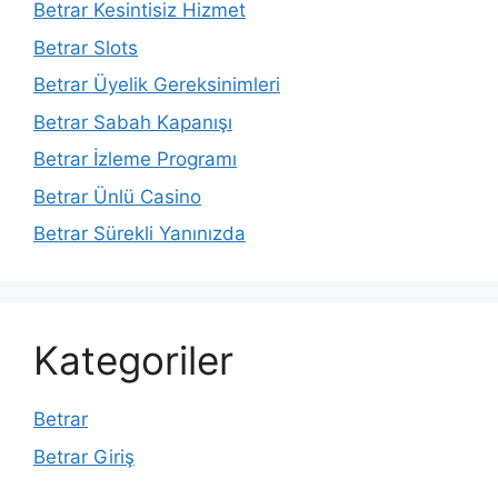
Betrar Kesintisiz Hizmet
Betrar Slots
Betrar Üyelik Gereksinimleri
Betrar Sabah Kapanışı
Betrar İzleme Programı
Betrar Ünlü Casino
Betrar Sürekli Yanınızda
Kategoriler
Betrar
Betrar Giriş