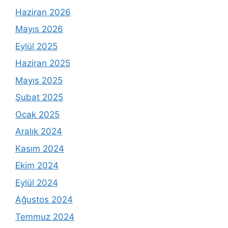
Haziran 2026
Mayıs 2026
Eylül 2025
Haziran 2025
Mayıs 2025
Şubat 2025
Ocak 2025
Aralık 2024
Kasım 2024
Ekim 2024
Eylül 2024
Ağustos 2024
Temmuz 2024