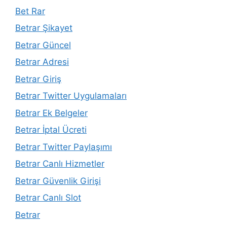
Bet Rar
Betrar Şikayet
Betrar Güncel
Betrar Adresi
Betrar Giriş
Betrar Twitter Uygulamaları
Betrar Ek Belgeler
Betrar İptal Ücreti
Betrar Twitter Paylaşımı
Betrar Canlı Hizmetler
Betrar Güvenlik Girişi
Betrar Canlı Slot
Betrar