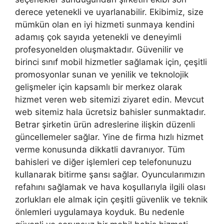
derece yetenekli ve uyarlanabilir. Ekibimiz, size
mümkün olan en iyi hizmeti sunmaya kendini
adamış çok sayıda yetenekli ve deneyimli
profesyonelden oluşmaktadır. Güvenilir ve
birinci sınıf mobil hizmetler sağlamak için, çeşitli
promosyonlar sunan ve yenilik ve teknolojik
gelişmeler için kapsamlı bir merkez olarak
hizmet veren web sitemizi ziyaret edin. Mevcut
web sitemiz hala ücretsiz bahisler sunmaktadır.
Betrar şirketin ürün adreslerine ilişkin düzenli
güncellemeler sağlar. Yine de firma hızlı hizmet
verme konusunda dikkatli davranıyor. Tüm
bahisleri ve diğer işlemleri cep telefonunuzu
kullanarak bitirme şansı sağlar. Oyuncularımızın
refahını sağlamak ve hava koşullarıyla ilgili olası
zorlukları ele almak için çeşitli güvenlik ve teknik
önlemleri uygulamaya koyduk. Bu nedenle