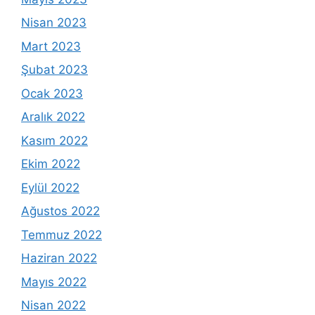
Nisan 2023
Mart 2023
Şubat 2023
Ocak 2023
Aralık 2022
Kasım 2022
Ekim 2022
Eylül 2022
Ağustos 2022
Temmuz 2022
Haziran 2022
Mayıs 2022
Nisan 2022