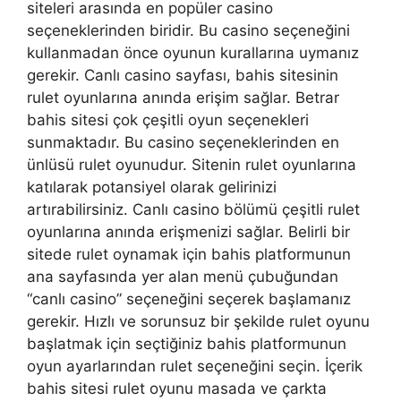
siteleri arasında en popüler casino
seçeneklerinden biridir. Bu casino seçeneğini
kullanmadan önce oyunun kurallarına uymanız
gerekir. Canlı casino sayfası, bahis sitesinin
rulet oyunlarına anında erişim sağlar. Betrar
bahis sitesi çok çeşitli oyun seçenekleri
sunmaktadır. Bu casino seçeneklerinden en
ünlüsü rulet oyunudur. Sitenin rulet oyunlarına
katılarak potansiyel olarak gelirinizi
artırabilirsiniz. Canlı casino bölümü çeşitli rulet
oyunlarına anında erişmenizi sağlar. Belirli bir
sitede rulet oynamak için bahis platformunun
ana sayfasında yer alan menü çubuğundan
“canlı casino” seçeneğini seçerek başlamanız
gerekir. Hızlı ve sorunsuz bir şekilde rulet oyunu
başlatmak için seçtiğiniz bahis platformunun
oyun ayarlarından rulet seçeneğini seçin. İçerik
bahis sitesi rulet oyunu masada ve çarkta