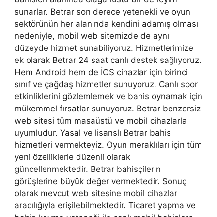
sunarlar. Betrar son derece yetenekli ve oyun
sektörünün her alanında kendini adamış olması
nedeniyle, mobil web sitemizde de aynı
düzeyde hizmet sunabiliyoruz. Hizmetlerimize
ek olarak Betrar 24 saat canlı destek sağlıyoruz.
Hem Android hem de İOS cihazlar için birinci
sınıf ve çağdaş hizmetler sunuyoruz. Canlı spor
etkinliklerini gözlemlemek ve bahis oynamak için
mükemmel fırsatlar sunuyoruz. Betrar benzersiz
web sitesi tüm masaüstü ve mobil cihazlarla
uyumludur. Yasal ve lisanslı Betrar bahis
hizmetleri vermekteyiz. Oyun meraklıları için tüm
yeni özelliklerle düzenli olarak
güncellenmektedir. Betrar bahisçilerin
görüşlerine büyük değer vermektedir. Sonuç
olarak mevcut web sitesine mobil cihazlar
aracılığıyla erişilebilmektedir. Ticaret yapma ve