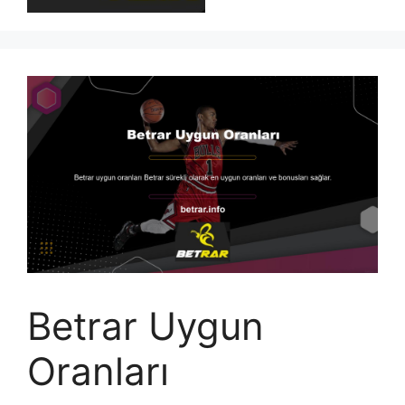
Betrar Uygun
Oranları