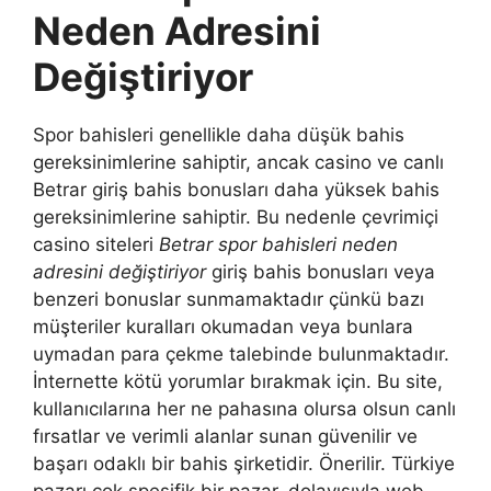
Neden Adresini
Değiştiriyor
Spor bahisleri genellikle daha düşük bahis
gereksinimlerine sahiptir, ancak casino ve canlı
Betrar giriş bahis bonusları daha yüksek bahis
gereksinimlerine sahiptir. Bu nedenle çevrimiçi
casino siteleri
Betrar spor bahisleri neden
adresini değiştiriyor
giriş bahis bonusları veya
benzeri bonuslar sunmamaktadır çünkü bazı
müşteriler kuralları okumadan veya bunlara
uymadan para çekme talebinde bulunmaktadır.
İnternette kötü yorumlar bırakmak için. Bu site,
kullanıcılarına her ne pahasına olursa olsun canlı
fırsatlar ve verimli alanlar sunan güvenilir ve
başarı odaklı bir bahis şirketidir. Önerilir. Türkiye