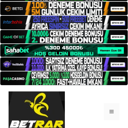
İçeriğe
atla
Menü