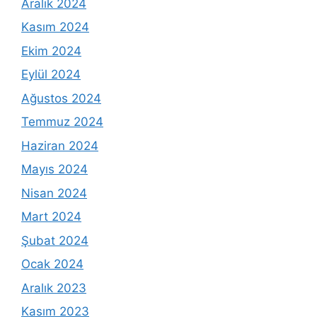
Aralık 2024
Kasım 2024
Ekim 2024
Eylül 2024
Ağustos 2024
Temmuz 2024
Haziran 2024
Mayıs 2024
Nisan 2024
Mart 2024
Şubat 2024
Ocak 2024
Aralık 2023
Kasım 2023