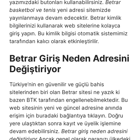
yazımızdaki butonları kullanabilirsiniz.
Betrar
basketbol ve tenis
yeni adresi sitemizde
yayınlanmaya devam edecektir. Betrar kimlik
bilgilerinizi kullanarak web sitelerine kolayca
giriş yapın. Bu kimlik bilgisi otomatik sistemimiz
tarafından kalıcı olarak etkinleştirilir.
Betrar Giriş Neden Adresini
Değiştiriyor
Türkiye’nin en güvenilir ve güçlü bahis
sitelerinden biri olan Betrar sitesi ne yazık ki
bazen BTK tarafından engellenebilmektedir. Bu
web sitesinin yeni ve güncel adresine anında
erişim için buradaki bağlantıya tıklayın. Doğru
yere ulaştıktan sonra kayıt ve üyelik işlemine
devam edebilirsiniz.
Betrar giriş neden adresini
değiştiriyor
Ancak genel olarak paranızı ülkedeki