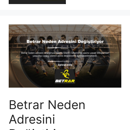
Betrar Neden
Adresini