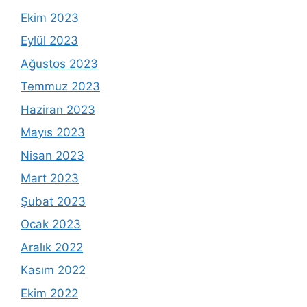
Ekim 2023
Eylül 2023
Ağustos 2023
Temmuz 2023
Haziran 2023
Mayıs 2023
Nisan 2023
Mart 2023
Şubat 2023
Ocak 2023
Aralık 2022
Kasım 2022
Ekim 2022