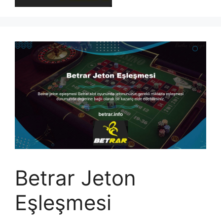
Betrar Jeton
Eşleşmesi