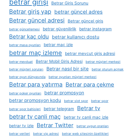
betrar girişi
Betrar Giriş Sorunu
Betrar giriş yap
betrar güncel adres
Betrar güncel adresi
Betrar güncel giriş
betrar güvenilirlik
betrar instagram
betrar güncellemesi
Betrar kaç oldu
betrar kullanıcı dostu
betrar maç izle
betrar masa oyunları
betrar maç izleme
betrar mevcut giriş adresi
Betrar Mobil Giriş Adresi
betrar mevduat
betrar müşteri merkezi
Betrar nasıl bir site
betrar müşteri soruları
betrar oturum açmak
betrar oyun dünyasında
betrar oyunları müşteri merkezi
Betrar para yatırma
Betrar para çekme
betrar promosyon
betrar poker oyunları
betrar promosyon kodu
betrar slot spor
betrar spor
Betrar tv
betrar telegram
betrar spor bahisleri
betrar tv canli maç
betrar tv canli maç izle
Betrar Twitter
betrar tv izle
betrar uygun oranları
betrar verileri
betrar vip adresi
betrar web sitesinin özellikleri