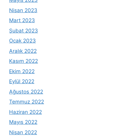
Mayıs 2023
Nisan 2023
Mart 2023
Şubat 2023
Ocak 2023
Aralık 2022
Kasım 2022
Ekim 2022
Eylül 2022
Ağustos 2022
Temmuz 2022
Haziran 2022
Mayıs 2022
Nisan 2022