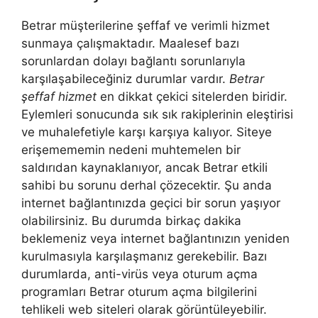
Betrar müşterilerine şeffaf ve verimli hizmet
sunmaya çalışmaktadır. Maalesef bazı
sorunlardan dolayı bağlantı sorunlarıyla
karşılaşabileceğiniz durumlar vardır.
Betrar
şeffaf hizmet
en dikkat çekici sitelerden biridir.
Eylemleri sonucunda sık sık rakiplerinin eleştirisi
ve muhalefetiyle karşı karşıya kalıyor. Siteye
erişemememin nedeni muhtemelen bir
saldırıdan kaynaklanıyor, ancak Betrar etkili
sahibi bu sorunu derhal çözecektir. Şu anda
internet bağlantınızda geçici bir sorun yaşıyor
olabilirsiniz. Bu durumda birkaç dakika
beklemeniz veya internet bağlantınızın yeniden
kurulmasıyla karşılaşmanız gerekebilir. Bazı
durumlarda, anti-virüs veya oturum açma
programları Betrar oturum açma bilgilerini
tehlikeli web siteleri olarak görüntüleyebilir.