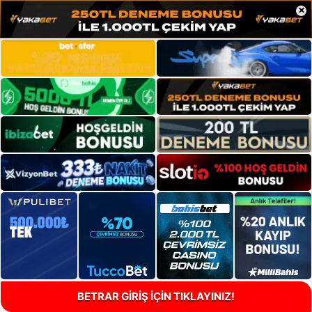
×
BETRAR GİRİŞ İÇİN TIKLAYINIZ!