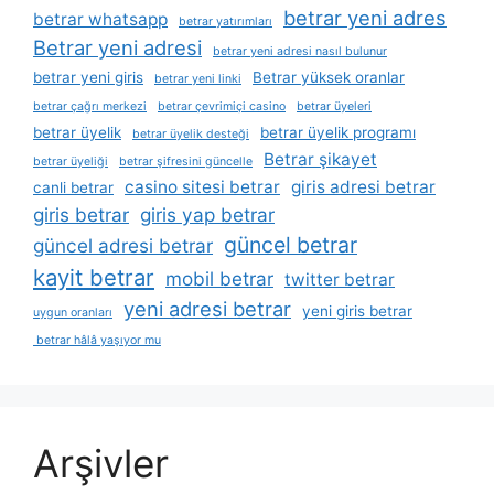
betrar yeni adres
betrar whatsapp
betrar yatırımları
Betrar yeni adresi
betrar yeni adresi nasıl bulunur
betrar yeni giris
Betrar yüksek oranlar
betrar yeni linki
betrar çağrı merkezi
betrar çevrimiçi casino
betrar üyeleri
betrar üyelik
betrar üyelik programı
betrar üyelik desteği
Betrar şikayet
betrar üyeliği
betrar şifresini güncelle
casino sitesi betrar
giris adresi betrar
canli betrar
giris betrar
giris yap betrar
güncel betrar
güncel adresi betrar
kayit betrar
mobil betrar
twitter betrar
yeni adresi betrar
yeni giris betrar
uygun oranları
betrar hâlâ yaşıyor mu
Arşivler