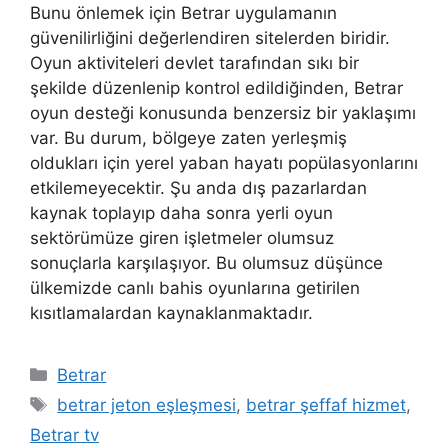
Bunu önlemek için Betrar uygulamanın
güvenilirliğini değerlendiren sitelerden biridir.
Oyun aktiviteleri devlet tarafından sıkı bir
şekilde düzenlenip kontrol edildiğinden, Betrar
oyun desteği konusunda benzersiz bir yaklaşımı
var. Bu durum, bölgeye zaten yerleşmiş
oldukları için yerel yaban hayatı popülasyonlarını
etkilemeyecektir. Şu anda dış pazarlardan
kaynak toplayıp daha sonra yerli oyun
sektörümüze giren işletmeler olumsuz
sonuçlarla karşılaşıyor. Bu olumsuz düşünce
ülkemizde canlı bahis oyunlarına getirilen
kısıtlamalardan kaynaklanmaktadır.
Kategoriler
Betrar
Etiketler
betrar jeton eşleşmesi
,
betrar şeffaf hizmet
,
Betrar tv