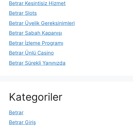
Betrar Kesintisiz Hizmet
Betrar Slots
Betrar Üyelik Gereksinimleri
Betrar Sabah Kapanışı
Betrar İzleme Programı
Betrar Ünlü Casino
Betrar Sürekli Yanınızda
Kategoriler
Betrar
Betrar Giriş