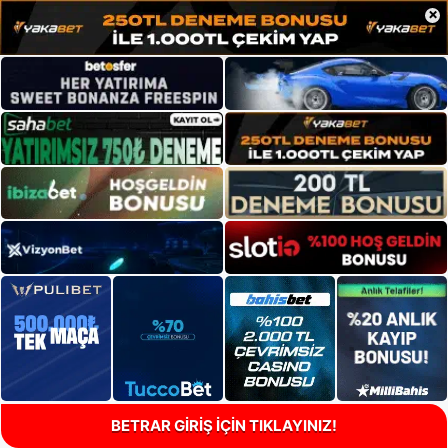
×
BETRAR GİRİŞ İÇİN TIKLAYINIZ!