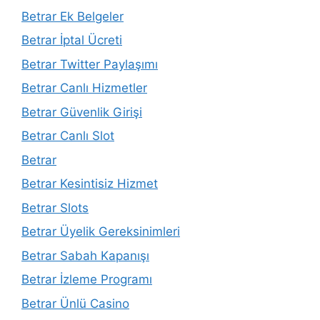
Betrar Ek Belgeler
Betrar İptal Ücreti
Betrar Twitter Paylaşımı
Betrar Canlı Hizmetler
Betrar Güvenlik Girişi
Betrar Canlı Slot
Betrar
Betrar Kesintisiz Hizmet
Betrar Slots
Betrar Üyelik Gereksinimleri
Betrar Sabah Kapanışı
Betrar İzleme Programı
Betrar Ünlü Casino