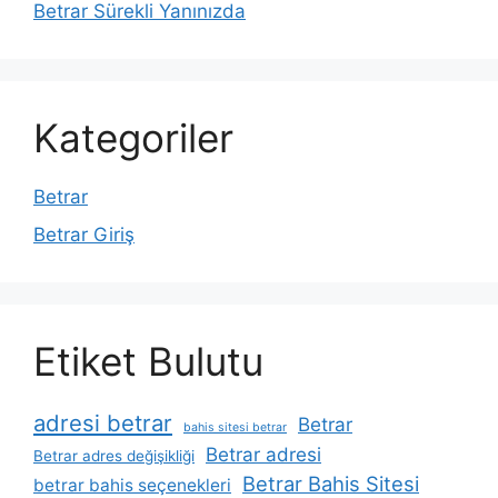
Betrar Sürekli Yanınızda
Kategoriler
Betrar
Betrar Giriş
Etiket Bulutu
adresi betrar
Betrar
bahis sitesi betrar
Betrar adresi
Betrar adres değişikliği
Betrar Bahis Sitesi
betrar bahis seçenekleri