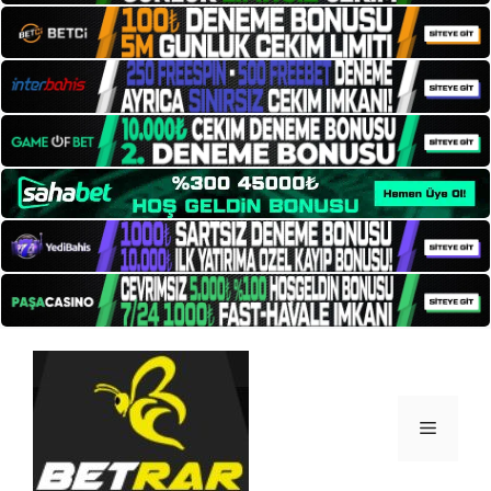
İçeriğe
atla
Menü