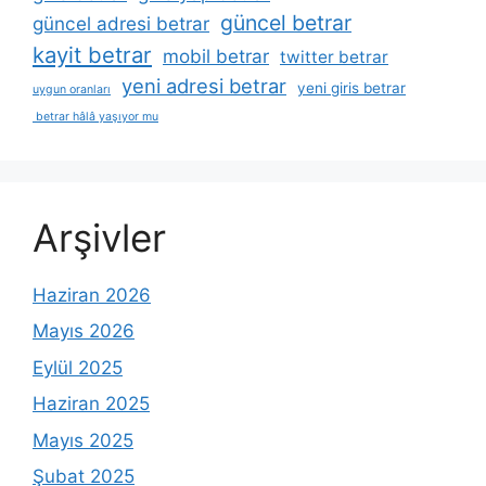
güncel betrar
güncel adresi betrar
kayit betrar
mobil betrar
twitter betrar
yeni adresi betrar
yeni giris betrar
uygun oranları
betrar hâlâ yaşıyor mu
Arşivler
Haziran 2026
Mayıs 2026
Eylül 2025
Haziran 2025
Mayıs 2025
Şubat 2025