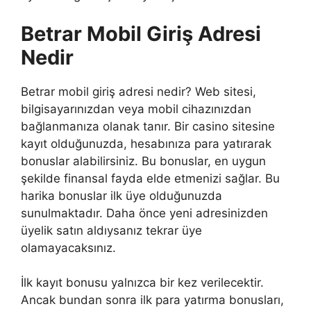
Betrar Mobil Giriş Adresi
Nedir
Betrar mobil giriş adresi nedir? Web sitesi,
bilgisayarınızdan veya mobil cihazınızdan
bağlanmanıza olanak tanır. Bir casino sitesine
kayıt olduğunuzda, hesabınıza para yatırarak
bonuslar alabilirsiniz. Bu bonuslar, en uygun
şekilde finansal fayda elde etmenizi sağlar. Bu
harika bonuslar ilk üye olduğunuzda
sunulmaktadır. Daha önce yeni adresinizden
üyelik satın aldıysanız tekrar üye
olamayacaksınız.
İlk kayıt bonusu yalnızca bir kez verilecektir.
Ancak bundan sonra ilk para yatırma bonusları,