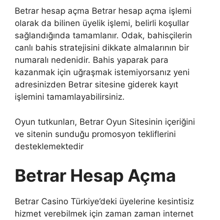
Betrar hesap açma Betrar hesap açma işlemi
olarak da bilinen üyelik işlemi, belirli koşullar
sağlandığında tamamlanır. Odak, bahisçilerin
canlı bahis stratejisini dikkate almalarının bir
numaralı nedenidir. Bahis yaparak para
kazanmak için uğraşmak istemiyorsanız yeni
adresinizden Betrar sitesine giderek kayıt
işlemini tamamlayabilirsiniz.
Oyun tutkunları, Betrar Oyun Sitesinin içeriğini
ve sitenin sunduğu promosyon tekliflerini
desteklemektedir
Betrar Hesap Açma
Betrar Casino Türkiye’deki üyelerine kesintisiz
hizmet verebilmek için zaman zaman internet