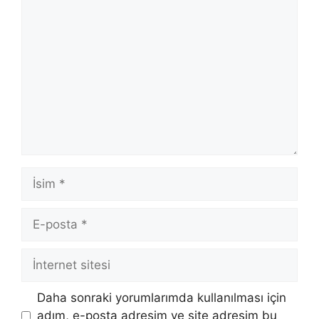
Yorum
İsim
E-
posta
İnternet
sitesi
Daha sonraki yorumlarımda kullanılması için
adım, e-posta adresim ve site adresim bu