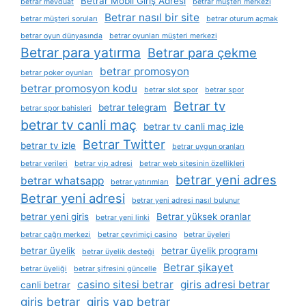
Betrar Mobil Giriş Adresi
betrar mevduat
betrar müşteri merkezi
Betrar nasıl bir site
betrar müşteri soruları
betrar oturum açmak
betrar oyun dünyasında
betrar oyunları müşteri merkezi
Betrar para yatırma
Betrar para çekme
betrar promosyon
betrar poker oyunları
betrar promosyon kodu
betrar slot spor
betrar spor
Betrar tv
betrar telegram
betrar spor bahisleri
betrar tv canli maç
betrar tv canli maç izle
Betrar Twitter
betrar tv izle
betrar uygun oranları
betrar verileri
betrar vip adresi
betrar web sitesinin özellikleri
betrar yeni adres
betrar whatsapp
betrar yatırımları
Betrar yeni adresi
betrar yeni adresi nasıl bulunur
betrar yeni giris
Betrar yüksek oranlar
betrar yeni linki
betrar çağrı merkezi
betrar çevrimiçi casino
betrar üyeleri
betrar üyelik
betrar üyelik programı
betrar üyelik desteği
Betrar şikayet
betrar üyeliği
betrar şifresini güncelle
casino sitesi betrar
giris adresi betrar
canli betrar
giris betrar
giris yap betrar