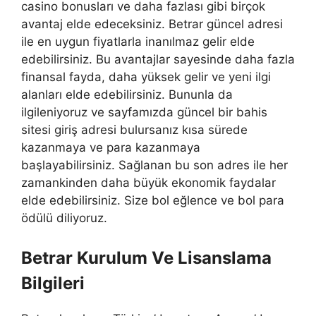
casino bonusları ve daha fazlası gibi birçok
avantaj elde edeceksiniz. Betrar güncel adresi
ile en uygun fiyatlarla inanılmaz gelir elde
edebilirsiniz. Bu avantajlar sayesinde daha fazla
finansal fayda, daha yüksek gelir ve yeni ilgi
alanları elde edebilirsiniz. Bununla da
ilgileniyoruz ve sayfamızda güncel bir bahis
sitesi giriş adresi bulursanız kısa sürede
kazanmaya ve para kazanmaya
başlayabilirsiniz. Sağlanan bu son adres ile her
zamankinden daha büyük ekonomik faydalar
elde edebilirsiniz. Size bol eğlence ve bol para
ödülü diliyoruz.
Betrar Kurulum Ve Lisanslama
Bilgileri