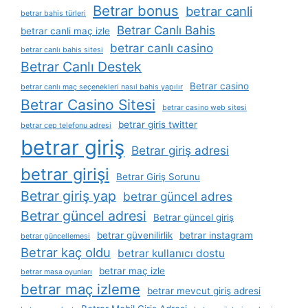
Betrar bonus
betrar canli
betrar bahis türleri
Betrar Canlı Bahis
betrar canli maç izle
betrar canlı casino
betrar canlı bahis sitesi
Betrar Canlı Destek
Betrar casino
betrar canlı maç seçenekleri nasıl bahis yapılır
Betrar Casino Sitesi
betrar casino web sitesi
betrar giris twitter
betrar cep telefonu adresi
betrar giriş
Betrar giriş adresi
betrar girişi
Betrar Giriş Sorunu
Betrar giriş yap
betrar güncel adres
Betrar güncel adresi
Betrar güncel giriş
betrar güvenilirlik
betrar instagram
betrar güncellemesi
Betrar kaç oldu
betrar kullanıcı dostu
betrar maç izle
betrar masa oyunları
betrar maç izleme
betrar mevcut giriş adresi