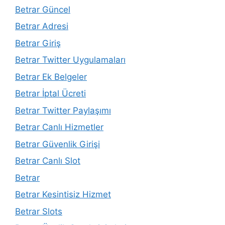
Betrar Güncel
Betrar Adresi
Betrar Giriş
Betrar Twitter Uygulamaları
Betrar Ek Belgeler
Betrar İptal Ücreti
Betrar Twitter Paylaşımı
Betrar Canlı Hizmetler
Betrar Güvenlik Girişi
Betrar Canlı Slot
Betrar
Betrar Kesintisiz Hizmet
Betrar Slots