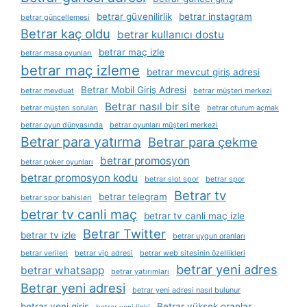
betrar güvenilirlik
betrar instagram
betrar güncellemesi
Betrar kaç oldu
betrar kullanıcı dostu
betrar maç izle
betrar masa oyunları
betrar maç izleme
betrar mevcut giriş adresi
Betrar Mobil Giriş Adresi
betrar mevduat
betrar müşteri merkezi
Betrar nasıl bir site
betrar müşteri soruları
betrar oturum açmak
betrar oyun dünyasında
betrar oyunları müşteri merkezi
Betrar para yatırma
Betrar para çekme
betrar promosyon
betrar poker oyunları
betrar promosyon kodu
betrar slot spor
betrar spor
Betrar tv
betrar telegram
betrar spor bahisleri
betrar tv canli maç
betrar tv canli maç izle
Betrar Twitter
betrar tv izle
betrar uygun oranları
betrar verileri
betrar vip adresi
betrar web sitesinin özellikleri
betrar yeni adres
betrar whatsapp
betrar yatırımları
Betrar yeni adresi
betrar yeni adresi nasıl bulunur
betrar yeni giris
Betrar yüksek oranlar