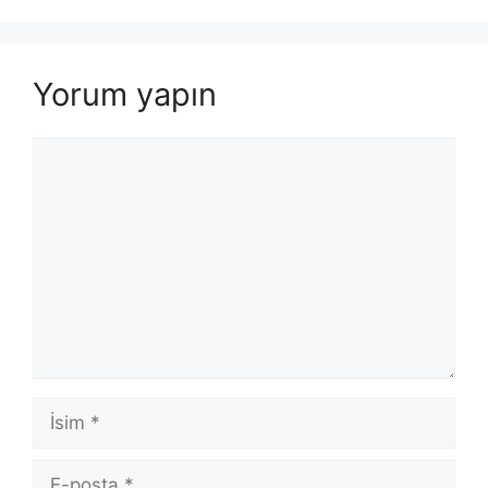
Yorum yapın
Yorum
İsim
E-