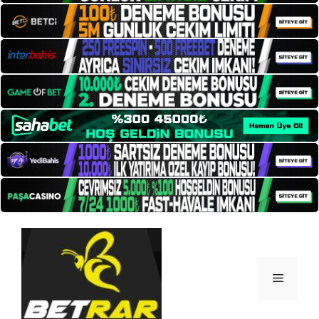
İçeriğe
atla
Menü