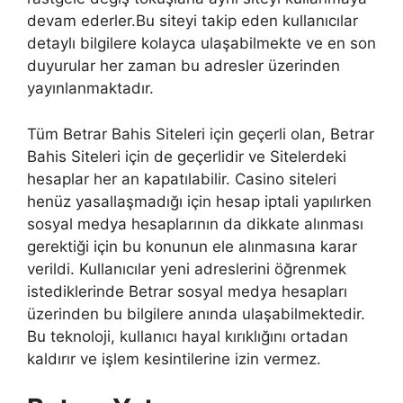
devam ederler.Bu siteyi takip eden kullanıcılar
detaylı bilgilere kolayca ulaşabilmekte ve en son
duyurular her zaman bu adresler üzerinden
yayınlanmaktadır.
Tüm Betrar Bahis Siteleri için geçerli olan, Betrar
Bahis Siteleri için de geçerlidir ve Sitelerdeki
hesaplar her an kapatılabilir. Casino siteleri
henüz yasallaşmadığı için hesap iptali yapılırken
sosyal medya hesaplarının da dikkate alınması
gerektiği için bu konunun ele alınmasına karar
verildi. Kullanıcılar yeni adreslerini öğrenmek
istediklerinde Betrar sosyal medya hesapları
üzerinden bu bilgilere anında ulaşabilmektedir.
Bu teknoloji, kullanıcı hayal kırıklığını ortadan
kaldırır ve işlem kesintilerine izin vermez.