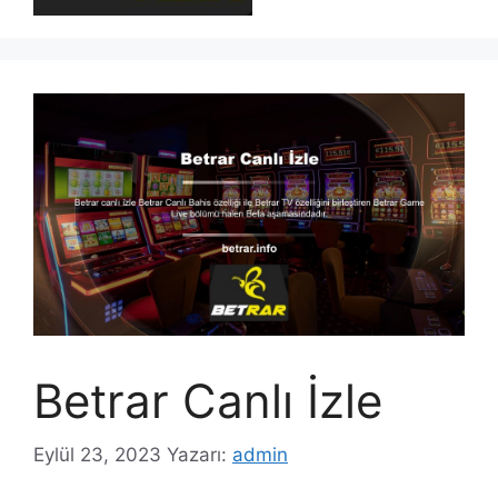
Betrar Canlı İzle
Eylül 23, 2023
Yazarı:
admin