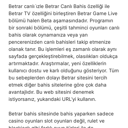
Betrar canlı i̇zle Betrar Canlı Bahis özelliği ile
Betrar TV özelliğini birleştiren Betrar Game Live
bölümü halen Beta aşamasındadır. Programın
bir sonraki bölümü, çeşitli tahminci oyunları canlı
bahis olarak oynamanıza veya yan
pencerenizden canlı bahisleri takip etmenize
olanak tanır. Bu işlemleri eş zamanlı olarak aynı
sayfada gerçekleştirebilmek, olasılıkları oldukça
artırmaktadır. Araştırmalar, yeni özelliklerin
kullanıcı dostu ve karlı olduğunu gösteriyor. Tüm
bu sebeplerden dolayı Betrar sitesini tercih
etmek diğer bahis sitelerine göre çok daha
avantajlıdır. Bu web sitesini denemek
istiyorsanız, yukarıdaki URL’yi kullanın.
Betrar bahis sitesinde bahis yaparken sadece
casino oyunları slot oyunları değil, rulet ve
blackjack gibi farklı oyun türleri ile de