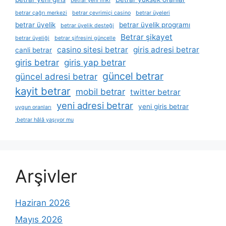
betrar yeni linki
betrar çağrı merkezi
betrar çevrimiçi casino
betrar üyeleri
betrar üyelik
betrar üyelik programı
betrar üyelik desteği
Betrar şikayet
betrar üyeliği
betrar şifresini güncelle
casino sitesi betrar
giris adresi betrar
canli betrar
giris betrar
giris yap betrar
güncel betrar
güncel adresi betrar
kayit betrar
mobil betrar
twitter betrar
yeni adresi betrar
yeni giris betrar
uygun oranları
betrar hâlâ yaşıyor mu
Arşivler
Haziran 2026
Mayıs 2026