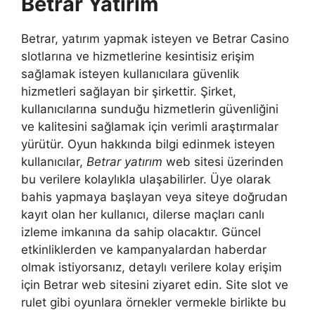
Betrar Yatırım
Betrar, yatırım yapmak isteyen ve Betrar Casino
slotlarına ve hizmetlerine kesintisiz erişim
sağlamak isteyen kullanıcılara güvenlik
hizmetleri sağlayan bir şirkettir. Şirket,
kullanıcılarına sunduğu hizmetlerin güvenliğini
ve kalitesini sağlamak için verimli araştırmalar
yürütür. Oyun hakkında bilgi edinmek isteyen
kullanıcılar,
Betrar yatırım
web sitesi üzerinden
bu verilere kolaylıkla ulaşabilirler. Üye olarak
bahis yapmaya başlayan veya siteye doğrudan
kayıt olan her kullanıcı, dilerse maçları canlı
izleme imkanına da sahip olacaktır. Güncel
etkinliklerden ve kampanyalardan haberdar
olmak istiyorsanız, detaylı verilere kolay erişim
için Betrar web sitesini ziyaret edin. Site slot ve
rulet gibi oyunlara örnekler vermekle birlikte bu