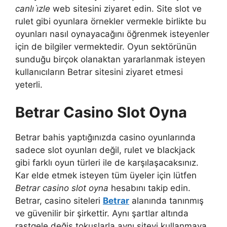
canlı i̇zle
web sitesini ziyaret edin. Site slot ve
rulet gibi oyunlara örnekler vermekle birlikte bu
oyunları nasıl oynayacağını öğrenmek isteyenler
için de bilgiler vermektedir. Oyun sektörünün
sunduğu birçok olanaktan yararlanmak isteyen
kullanıcıların Betrar sitesini ziyaret etmesi
yeterli.
Betrar Casino Slot Oyna
Betrar bahis yaptığınızda casino oyunlarında
sadece slot oyunları değil, rulet ve blackjack
gibi farklı oyun türleri ile de karşılaşacaksınız.
Kar elde etmek isteyen tüm üyeler için lütfen
Betrar casino slot oyna
hesabını takip edin.
Betrar, casino siteleri
Betrar
alanında tanınmış
ve güvenilir bir şirkettir. Aynı şartlar altında
rastgele değiş tokuşlarla aynı siteyi kullanmaya