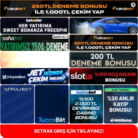
×
BETRAR GİRİŞ İÇİN TIKLAYINIZ!