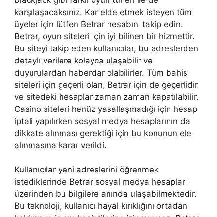
karşılaşacaksınız. Kar elde etmek isteyen tüm
üyeler için lütfen Betrar hesabını takip edin.
Betrar, oyun siteleri için iyi bilinen bir hizmettir.
Bu siteyi takip eden kullanıcılar, bu adreslerden
detaylı verilere kolayca ulaşabilir ve
duyurulardan haberdar olabilirler. Tüm bahis
siteleri için geçerli olan, Betrar için de geçerlidir
ve sitedeki hesaplar zaman zaman kapatılabilir.
Casino siteleri henüz yasallaşmadığı için hesap
iptali yapılırken sosyal medya hesaplarının da
dikkate alınması gerektiği için bu konunun ele
alınmasına karar verildi.
Kullanıcılar yeni adreslerini öğrenmek
istediklerinde Betrar sosyal medya hesapları
üzerinden bu bilgilere anında ulaşabilmektedir.
Bu teknoloji, kullanıcı hayal kırıklığını ortadan