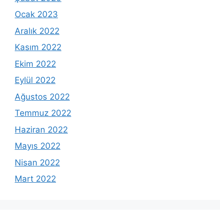
Ocak 2023
Aralık 2022
Kasım 2022
Ekim 2022
Eylül 2022
Ağustos 2022
Temmuz 2022
Haziran 2022
Mayıs 2022
Nisan 2022
Mart 2022