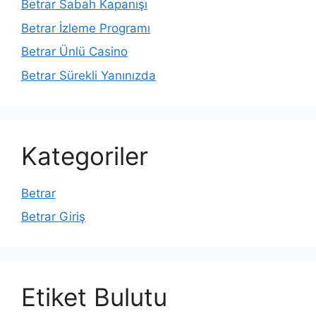
Betrar Sabah Kapanışı
Betrar İzleme Programı
Betrar Ünlü Casino
Betrar Sürekli Yanınızda
Kategoriler
Betrar
Betrar Giriş
Etiket Bulutu