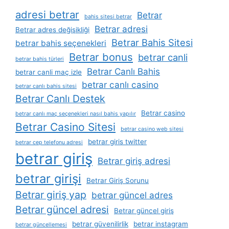
adresi betrar
Betrar
bahis sitesi betrar
Betrar adresi
Betrar adres değişikliği
Betrar Bahis Sitesi
betrar bahis seçenekleri
Betrar bonus
betrar canli
betrar bahis türleri
Betrar Canlı Bahis
betrar canli maç izle
betrar canlı casino
betrar canlı bahis sitesi
Betrar Canlı Destek
Betrar casino
betrar canlı maç seçenekleri nasıl bahis yapılır
Betrar Casino Sitesi
betrar casino web sitesi
betrar giris twitter
betrar cep telefonu adresi
betrar giriş
Betrar giriş adresi
betrar girişi
Betrar Giriş Sorunu
Betrar giriş yap
betrar güncel adres
Betrar güncel adresi
Betrar güncel giriş
betrar güvenilirlik
betrar instagram
betrar güncellemesi