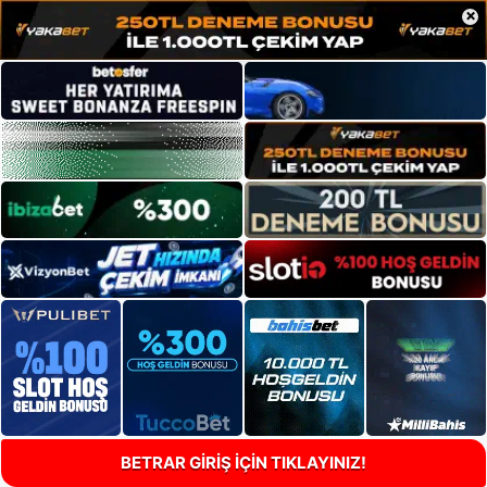
×
BETRAR GİRİŞ İÇİN TIKLAYINIZ!