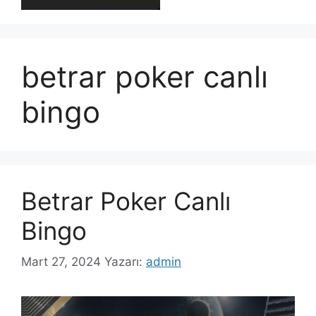
betrar poker canlı
bingo
Betrar Poker Canlı
Bingo
Mart 27, 2024
Yazarı:
admin