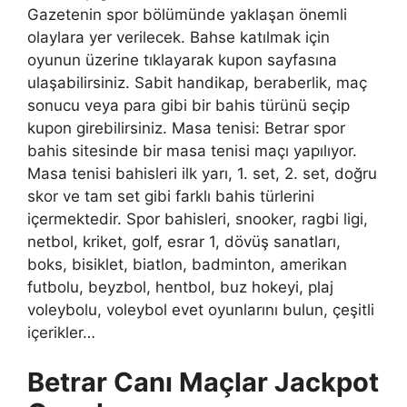
Gazetenin spor bölümünde yaklaşan önemli
olaylara yer verilecek. Bahse katılmak için
oyunun üzerine tıklayarak kupon sayfasına
ulaşabilirsiniz. Sabit handikap, beraberlik, maç
sonucu veya para gibi bir bahis türünü seçip
kupon girebilirsiniz. Masa tenisi: Betrar spor
bahis sitesinde bir masa tenisi maçı yapılıyor.
Masa tenisi bahisleri ilk yarı, 1. set, 2. set, doğru
skor ve tam set gibi farklı bahis türlerini
içermektedir. Spor bahisleri, snooker, ragbi ligi,
netbol, ​​kriket, golf, esrar 1, dövüş sanatları,
boks, bisiklet, biatlon, badminton, amerikan
futbolu, beyzbol, hentbol, ​​buz hokeyi, plaj
voleybolu, voleybol evet oyunlarını bulun, çeşitli
içerikler…
Betrar Canı Maçlar Jackpot