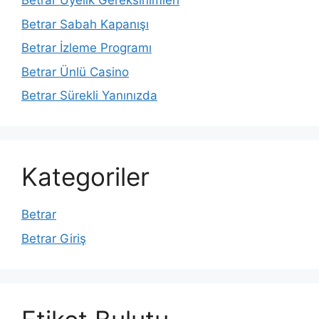
Betrar Üyelik Gereksinimleri
Betrar Sabah Kapanışı
Betrar İzleme Programı
Betrar Ünlü Casino
Betrar Sürekli Yanınızda
Kategoriler
Betrar
Betrar Giriş