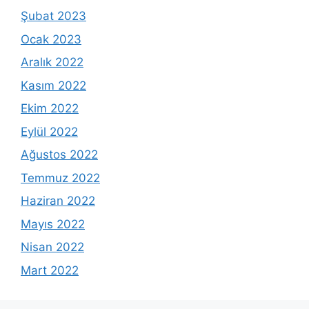
Şubat 2023
Ocak 2023
Aralık 2022
Kasım 2022
Ekim 2022
Eylül 2022
Ağustos 2022
Temmuz 2022
Haziran 2022
Mayıs 2022
Nisan 2022
Mart 2022