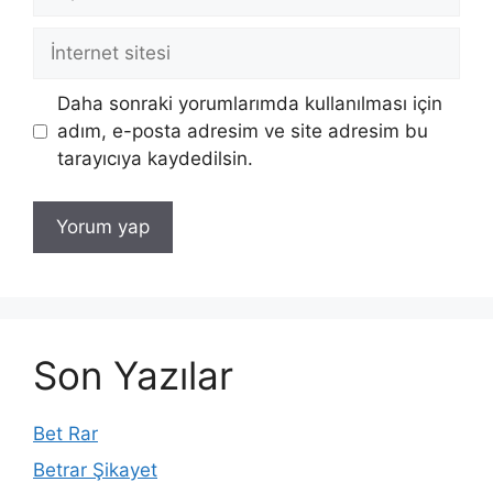
posta
İnternet
sitesi
Daha sonraki yorumlarımda kullanılması için
adım, e-posta adresim ve site adresim bu
tarayıcıya kaydedilsin.
Son Yazılar
Bet Rar
Betrar Şikayet