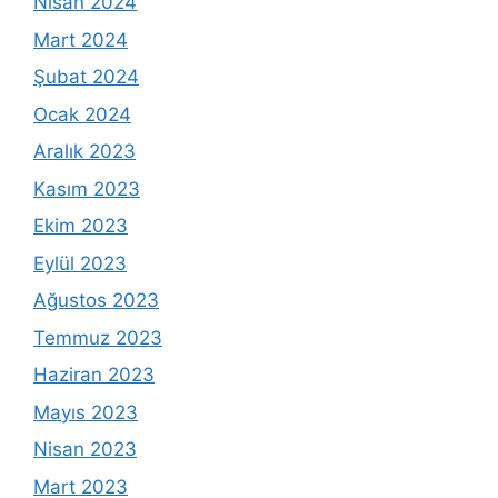
Nisan 2024
Mart 2024
Şubat 2024
Ocak 2024
Aralık 2023
Kasım 2023
Ekim 2023
Eylül 2023
Ağustos 2023
Temmuz 2023
Haziran 2023
Mayıs 2023
Nisan 2023
Mart 2023